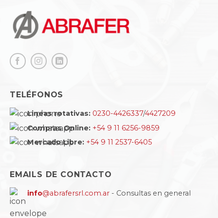
TELÉFONOS
Lineas rotativas:
0230-4426337
/
4427209
Compras Online:
+54 9 11 6256-9859
Mercado Libre:
+54 9 11 2537-6405
EMAILS DE CONTACTO
info
@abrafersrl.com.ar
- Consultas en general