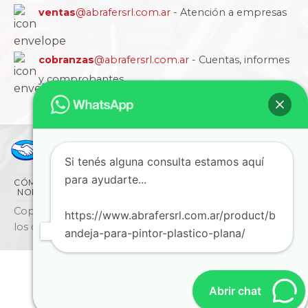
ventas
@abrafersrl.com.ar
- Atención a empresas
cobranzas
@abrafersrl.com.ar
- Cuentas, informes
y comprobantes
Si tenés alguna consulta estamos aquí
para ayudarte...
CÓMO COMPRAR
CONDICIONES
LA EMPRESA
NORMAS IRAM
BLOG
SUCURSALES
CONTACTO
Copyright © 2026 ABRAFER SRL - Todos
https://www.abrafersrl.com.ar/product/b
los derechos reservados
andeja-para-pintor-plastico-plana/
Abrir chat