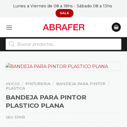
Saltar
Lunes a Viernes de 08 a 18hs - Sábado 08 a 13hs
al
SALE
contenido
Búsqueda
de
productos
INICIO
/
PINTURERIA
/
BANDEJA PARA PINTOR
/
PLASTICA
BANDEJA PARA PINTOR
PLASTICO PLANA
SKU:
ERN9