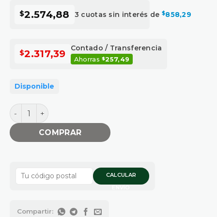
$
2.574,88
3 cuotas sin interés de
$
858,29
Contado / Transferencia
$
2.317,39
Ahorras
257,49
$
Disponible
BANDEJA PARA PINTOR PLASTICO PLANA cantidad
COMPRAR
CALCULAR
ENVÍO