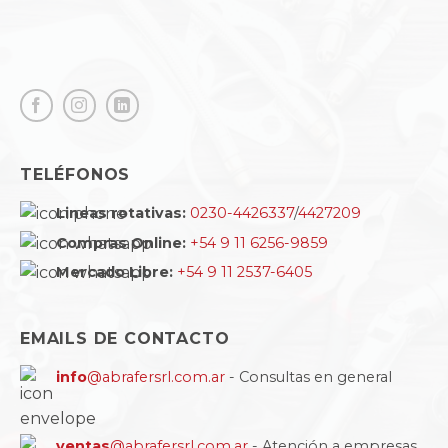
TELÉFONOS
Lineas rotativas:
0230-4426337
/
4427209
Compras Online:
+54 9 11 6256-9859
Mercado Libre:
+54 9 11 2537-6405
EMAILS DE CONTACTO
info
@abrafersrl.com.ar
- Consultas en general
ventas
@abrafersrl.com.ar
- Atención a empresas