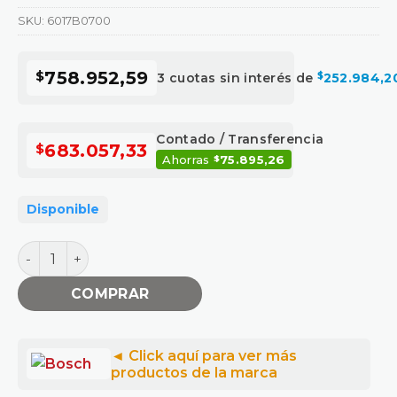
SKU:
6017B0700
$
758.952,59
3 cuotas sin interés de
$
252.984,2
Contado / Transferencia
$
683.057,33
Ahorras
75.895,26
$
Disponible
AMOLADORA BOSCH 5" GWX 18V-10PC X-L cantidad
COMPRAR