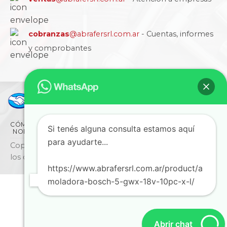
cobranzas
@abrafersrl.com.ar
- Cuentas, informes
y comprobantes
CÓMO COMPRAR
CONDICIONES
LA EMPRESA
Si tenés alguna consulta estamos aquí
NORMAS IRAM
BLOG
SUCURSALES
CONTACTO
para ayudarte...
Copyright © 2026 ABRAFER SRL - Todos
los derechos reservados
https://www.abrafersrl.com.ar/product/a
moladora-bosch-5-gwx-18v-10pc-x-l/
Abrir chat