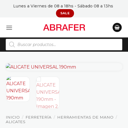
Saltar
Lunes a Viernes de 08 a 18hs - Sábado 08 a 13hs
al
SALE
contenido
Búsqueda
de
productos
INICIO
/
FERRETERÍA
/
HERRAMIENTAS DE MANO
/
ALICATES