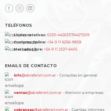
TELÉFONOS
Lineas rotativas:
0230-4426337
/
4427209
Compras Online:
+54 9 11 6256-9859
Mercado Libre:
+54 9 11 2537-6405
EMAILS DE CONTACTO
info
@abrafersrl.com.ar
- Consultas en general
ventas
@abrafersrl.com.ar
- Atención a empresas
cobranzas
@abrafersrl.com.ar
- Cuentas, informes