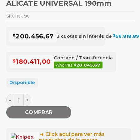
ALICATE UNIVERSAL 190mm
SKU:
106190
$
200.456,67
3 cuotas sin interés de
$
66.818,89
Contado / Transferencia
$
180.411,00
Ahorras
20.045,67
$
Disponible
ALICATE UNIVERSAL 190mm cantidad
COMPRAR