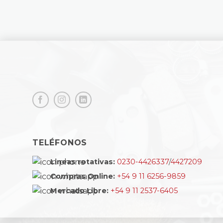
TELÉFONOS
Lineas rotativas:
0230-4426337
/
4427209
Compras Online:
+54 9 11 6256-9859
Mercado Libre:
+54 9 11 2537-6405