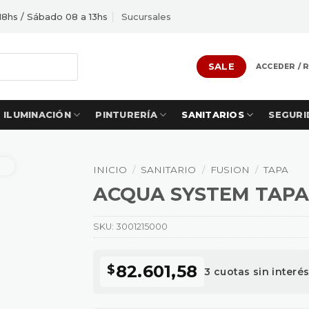
18hs / Sábado 08 a 13hs
Sucursales
SALE
ACCEDER / 
ILUMINACIÓN
PINTURERÍA
SANITARIOS
SEGURI
INICIO
/
SANITARIO
/
FUSION
/
TAPA
ACQUA SYSTEM TAPA
SKU:
3001215000
82.601,58
$
3 cuotas sin interé