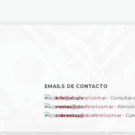
EMAILS DE CONTACTO
info
@abrafersrl.com.ar
- Consultas 
ventas
@abrafersrl.com.ar
- Atenci
cobranzas
@abrafersrl.com.ar
- Cue