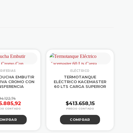
-
RIFERIAS
ELÉCTRICO
 DUCHA EMBUTIR
TERMOTANQUE
GR
VIVA CROMO CON
ELÉCTRICO KACEMASTER
NSFERENCIA
60 LTS CARGA SUPERIOR
T
94.122,74
5.885,92
$
413.658,15
El
El
precio
precio
OMPRAR
COMPRAR
original
actual
era:
es:
$94.122,74.
$65.885,92.