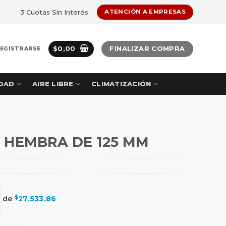
3 Cuotas Sin Interés
ATENCIÓN A EMPRESAS
$
0,00
FINALIZAR COMPRA
REGISTRARSE
DAD
AIRE LIBRE
CLIMATIZACIÓN
 HEMBRA DE 125 MM
s de
$
27.533,86