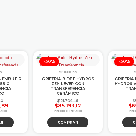
-30%
-30%
AS
GRIFERIAS
G
A EMBUTIR
GRIFERÍA BIDET HYDROS
GRIFERÍA
SS C
ZEN LEVER CON
HYDROS 
ENCIA
TRANSFERENCIA
TRA
CO
CERÁMICO
40
$
121.704,46
$
7,89
$
85.193,12
$
6
El
El
ecio
ecio
precio
precio
AR
COMPRAR
C
iginal
tual
original
actual
:
:
era:
es:
45.668,40.
01.967,89.
$121.704,46.
$85.193,12.