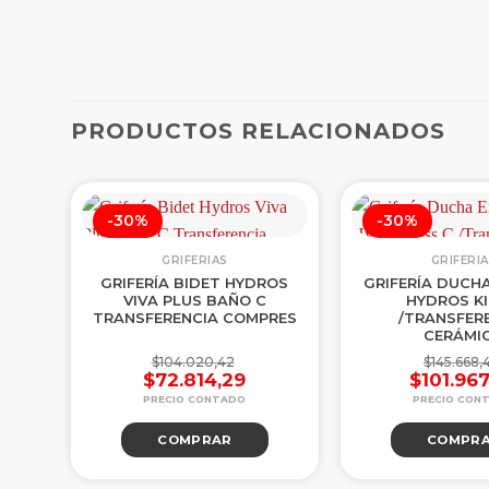
PRODUCTOS RELACIONADOS
-30%
-30%
GRIFERIAS
GRIFERI
GRIFERÍA BIDET HYDROS
GRIFERÍA DUCH
TER
VIVA PLUS BAÑO C
HYDROS KI
IOR
TRANSFERENCIA COMPRES
/TRANSFER
CERÁMI
$
104.020,42
$
145.668,
$
72.814,29
$
101.96
El
El
El
El
precio
precio
pr
pr
COMPRAR
COMPR
original
actual
or
ac
era:
es:
era
es
$104.020,42.
$72.814,29.
$1
$1