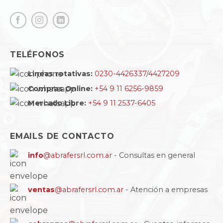
TELÉFONOS
Lineas rotativas:
0230-4426337
/
4427209
Compras Online:
+54 9 11 6256-9859
Mercado Libre:
+54 9 11 2537-6405
EMAILS DE CONTACTO
info
@abrafersrl.com.ar
- Consultas en general
ventas
@abrafersrl.com.ar
- Atención a empresas