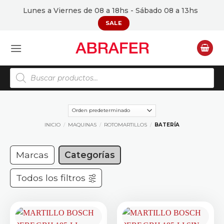
Saltar
Lunes a Viernes de 08 a 18hs - Sábado 08 a 13hs
al
SALE
contenido
Búsqueda
de
productos
INICIO
/
MAQUINAS
/
ROTOMARTILLOS
/
BATERÍA
Marcas
Categorías
Todos los filtros