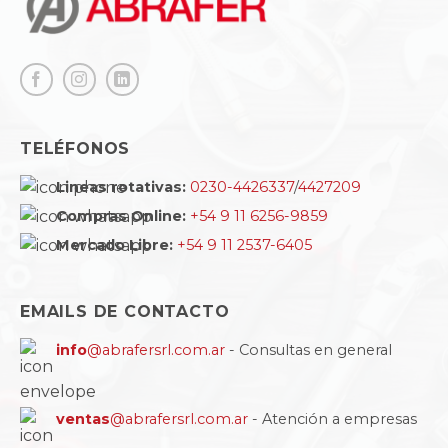
TELÉFONOS
Lineas rotativas:
0230-4426337
/
4427209
Compras Online:
+54 9 11 6256-9859
Mercado Libre:
+54 9 11 2537-6405
EMAILS DE CONTACTO
info
@abrafersrl.com.ar
- Consultas en general
ventas
@abrafersrl.com.ar
- Atención a empresas