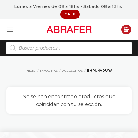
Saltar
Lunes a Viernes de 08 a 18hs - Sábado 08 a 13hs
al
SALE
contenido
Búsqueda
de
productos
INICIO
/
MAQUINAS
/
ACCESORIOS
/
EMPUÑADURA
No se han encontrado productos que
coincidan con tu selección.