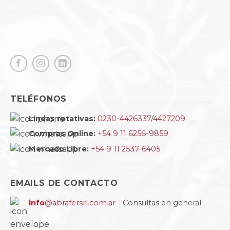
TELÉFONOS
Lineas rotativas:
0230-4426337
/
4427209
Compras Online:
+54 9 11 6256-9859
Mercado Libre:
+54 9 11 2537-6405
EMAILS DE CONTACTO
info
@abrafersrl.com.ar
- Consultas en general