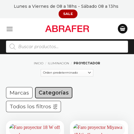
Saltar
Lunes a Viernes de 08 a 18hs - Sábado 08 a 13hs
al
SALE
contenido
Búsqueda
de
productos
INICIO
/
ILUMINACION
/
PROYECTADOR
Marcas
Categorías
Todos los filtros