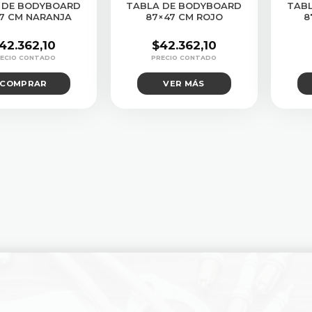
 DE BODYBOARD
TABLA DE BODYBOARD
TAB
7 CM NARANJA
87×47 CM ROJO
8
42.362,10
$
42.362,10
COMPRAR
VER MÁS