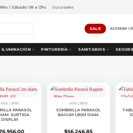
18hs / Sábado 08 a 13hs
Sucursales
SALE
ACCEDER / 
ILUMINACIÓN
PINTURERÍA
SANITARIOS
SEGURI
AIRE LIBRE
AIRE LIBRE
RILLA PARASOL
SOMBRILLA PARASOL
TAB
DIAM. SURTIDA
BAGUM 1,80M DIAM.
1
DISPLAY
76.956,00
$
56.246,85