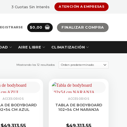
3 Cuotas Sin Interés
ATENCIÓN A EMPRESAS
$
0,00
FINALIZAR COMPRA
REGISTRARSE
DAD
AIRE LIBRE
CLIMATIZACIÓN
Mostrando los 12 resultados
ACCESORIOS
ACCESORIOS
LA DE BODYBOARD
TABLA DE BODYBOARD
02×54 CM AZUL
102×54 CM NARANJA
$
49.313,55
$
49.313,55