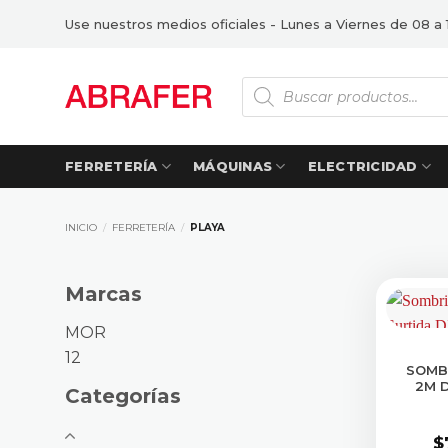
Saltar
Use nuestros medios oficiales - Lunes a Viernes de 08 a 
al
contenido
Búsqueda
de
productos
FERRETERÍA
MÁQUINAS
ELECTRICIDAD
INICIO
/
FERRETERÍA
/
PLAYA
Marcas
MOR
12
SOMB
2M 
Categorías
$