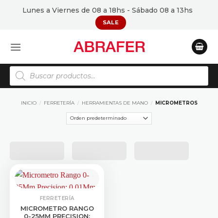
Saltar
Lunes a Viernes de 08 a 18hs - Sábado 08 a 13hs
al
SALE
contenido
Búsqueda
de
productos
INICIO
/
FERRETERÍA
/
HERRAMIENTAS DE MANO
/
MICROMETROS
FERRETERÍA
MICROMETRO RANGO
0-25MM PRECISION: