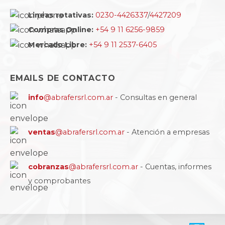
Lineas rotativas:
0230-4426337
/
4427209
Compras Online:
+54 9 11 6256-9859
Mercado Libre:
+54 9 11 2537-6405
EMAILS DE CONTACTO
info
@abrafersrl.com.ar
- Consultas en general
ventas
@abrafersrl.com.ar
- Atención a empresas
cobranzas
@abrafersrl.com.ar
- Cuentas, informes
y comprobantes