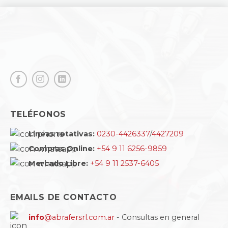
TELÉFONOS
Lineas rotativas:
0230-4426337
/
4427209
Compras Online:
+54 9 11 6256-9859
Mercado Libre:
+54 9 11 2537-6405
EMAILS DE CONTACTO
info
@abrafersrl.com.ar
- Consultas en general