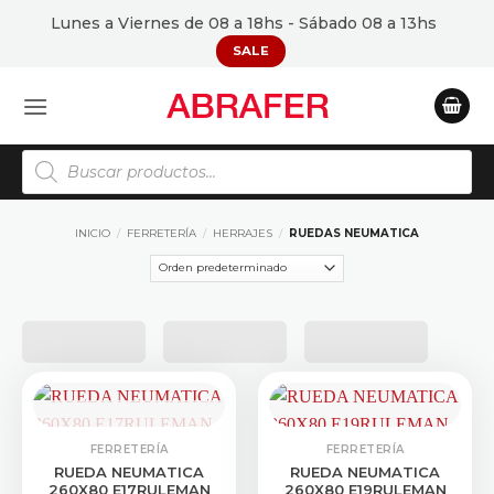
Saltar
Lunes a Viernes de 08 a 18hs - Sábado 08 a 13hs
al
SALE
contenido
Búsqueda
de
productos
INICIO
/
FERRETERÍA
/
HERRAJES
/
RUEDAS NEUMATICA
CONSULTAR STOCK
FERRETERÍA
FERRETERÍA
RUEDA NEUMATICA
RUEDA NEUMATICA
260X80 E17RULEMAN
260X80 E19RULEMAN