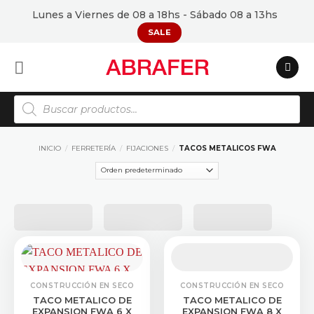
Saltar
Lunes a Viernes de 08 a 18hs - Sábado 08 a 13hs
al
SALE
contenido
Búsqueda
de
productos
INICIO
/
FERRETERÍA
/
FIJACIONES
/
TACOS METALICOS FWA
CONSTRUCCIÓN EN SECO
CONSTRUCCIÓN EN SECO
TACO METALICO DE
TACO METALICO DE
EXPANSION FWA 6 X
EXPANSION FWA 8 X