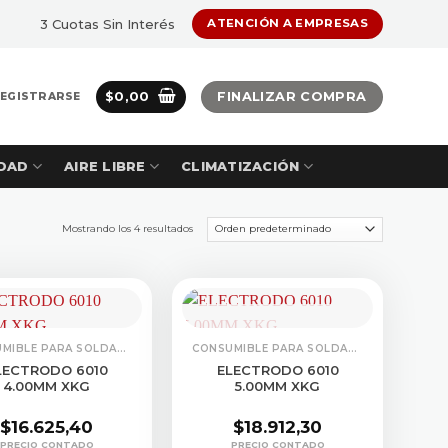
3 Cuotas Sin Interés
ATENCIÓN A EMPRESAS
$
0,00
FINALIZAR COMPRA
REGISTRARSE
DAD
AIRE LIBRE
CLIMATIZACIÓN
Mostrando los 4 resultados
CONSULTAR STOCK
CONSUMIBLE PARA SOLDADURA
CONSUMIBLE PARA SOLDADURA
LECTRODO 6010
ELECTRODO 6010
4.00MM XKG
5.00MM XKG
$
16.625,40
$
18.912,30