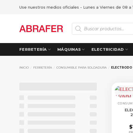
Saltar
Use nuestros medios oficiales - Lunes a Viernes de 08 a 
al
contenido
Búsqueda
de
productos
FERRETERÍA
MÁQUINAS
ELECTRICIDAD
INICIO
/
FERRETERÍA
/
CONSUMIBLE PARA SOLDADURA
/
ELECTRODO 
ELE
2
$