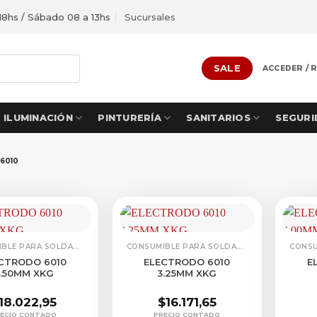
18hs / Sábado 08 a 13hs
Sucursales
SALE
ACCEDER / 
ILUMINACIÓN
PINTURERÍA
SANITARIOS
SEGURI
6010
CONSUMIBLE PARA SOLDADURA
CONSUMIBLE PARA SOLDADURA
CTRODO 6010
ELECTRODO 6010
E
.50MM XKG
3.25MM XKG
18.022,95
$
16.171,65