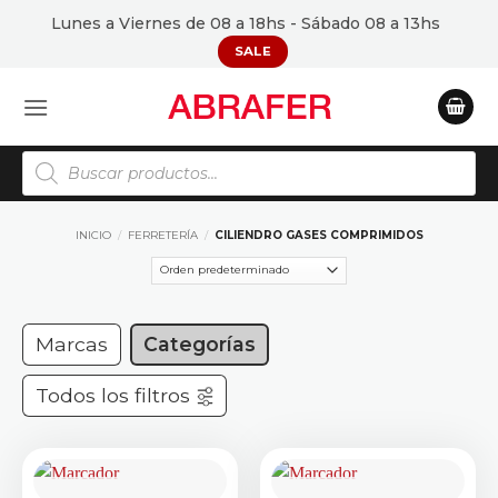
Saltar
Lunes a Viernes de 08 a 18hs - Sábado 08 a 13hs
al
SALE
contenido
Búsqueda
de
productos
INICIO
/
FERRETERÍA
/
CILIENDRO GASES COMPRIMIDOS
Marcas
Categorías
Todos los filtros