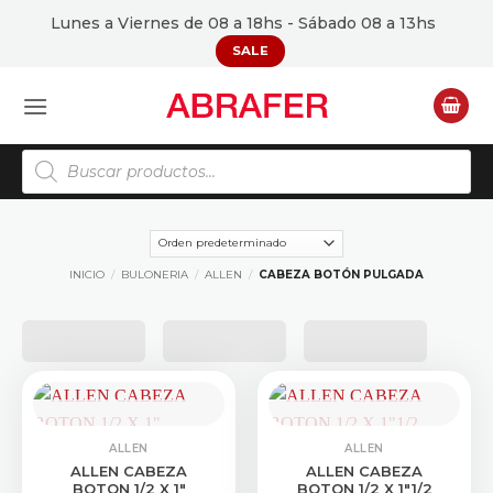
Saltar
Lunes a Viernes de 08 a 18hs - Sábado 08 a 13hs
al
SALE
contenido
Búsqueda
de
productos
INICIO
/
BULONERIA
/
ALLEN
/
CABEZA BOTÓN PULGADA
CONSULTAR STOCK
CONSULTAR STOCK
ALLEN
ALLEN
ALLEN CABEZA
ALLEN CABEZA
BOTON 1/2 X 1″
BOTON 1/2 X 1″1/2