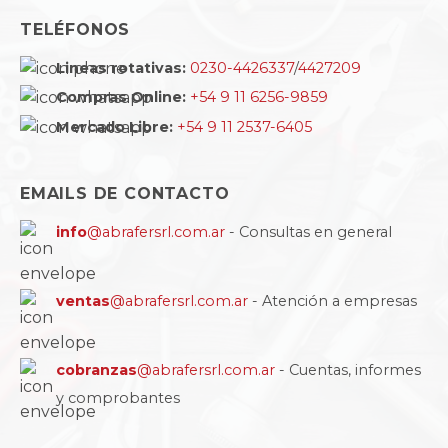
TELÉFONOS
Lineas rotativas:
0230-4426337
/
4427209
Compras Online:
+54 9 11 6256-9859
Mercado Libre:
+54 9 11 2537-6405
EMAILS DE CONTACTO
info
@abrafersrl.com.ar
- Consultas en general
ventas
@abrafersrl.com.ar
- Atención a empresas
cobranzas
@abrafersrl.com.ar
- Cuentas, informes
y comprobantes