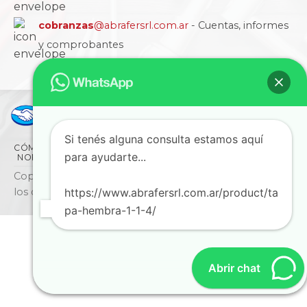
cobranzas
@abrafersrl.com.ar
- Cuentas, informes
y comprobantes
Si tenés alguna consulta estamos aquí
CÓMO COMPRAR
CONDICIONES
LA EMPRESA
para ayudarte...
NORMAS IRAM
BLOG
SUCURSALES
CONTACTO
Copyright © 2026 ABRAFER SRL - Todos
https://www.abrafersrl.com.ar/product/ta
los derechos reservados
pa-hembra-1-1-4/
Abrir chat