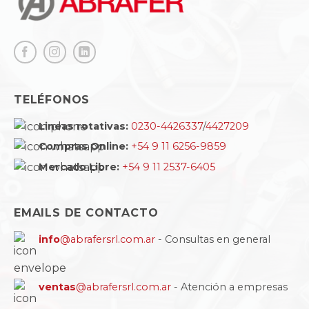
TELÉFONOS
Lineas rotativas:
0230-4426337
/
4427209
Compras Online:
+54 9 11 6256-9859
Mercado Libre:
+54 9 11 2537-6405
EMAILS DE CONTACTO
info
@abrafersrl.com.ar
- Consultas en general
ventas
@abrafersrl.com.ar
- Atención a empresas