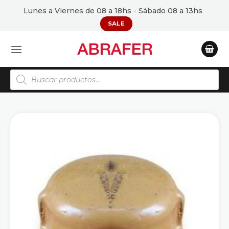
Saltar
Lunes a Viernes de 08 a 18hs - Sábado 08 a 13hs
al
SALE
contenido
Búsqueda
de
productos