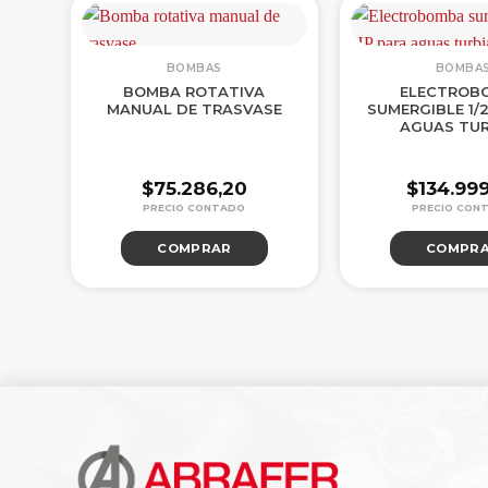
BOMBAS
BOMBA
E
BOMBA ROTATIVA
ELECTROB
C
MANUAL DE TRASVASE
SUMERGIBLE 1/
AGUAS TUR
$
75.286,20
$
134.99
COMPRAR
COMPR