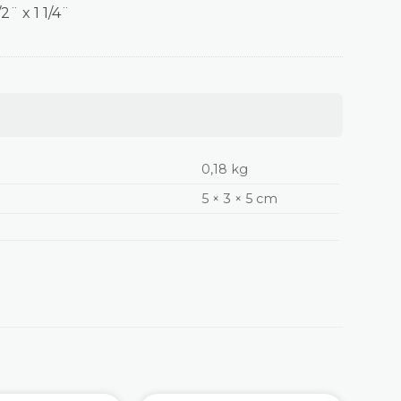
¨ x 1 1/4¨
0,18 kg
5 × 3 × 5 cm