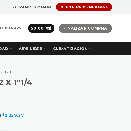
3 Cuotas Sin Interés
ATENCIÓN A EMPRESAS
$
0,00
FINALIZAR COMPRA
REGISTRARSE
DAD
AIRE LIBRE
CLIMATIZACIÓN
/
BUJE
 X 1″1/4
de
$
2.229,37