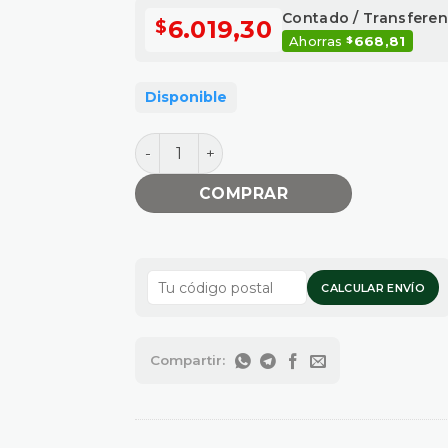
Contado / Transferen
6.019,30
$
Ahorras
668,81
$
Disponible
BUJE REDUCCION 1"1/2 X 1"1/4 cantidad
COMPRAR
CALCULAR ENVÍO