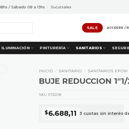
18hs / Sábado 08 a 13hs
Sucursales
SALE
ACCEDER / 
ILUMINACIÓN
PINTURERÍA
SANITARIOS
SEGURI
INICIO
/
SANITARIO
/
SANITARIOS EPOXI
BUJE REDUCCION 1″1/2
SKU:
E13208
6.688,11
$
3 cuotas sin interés 