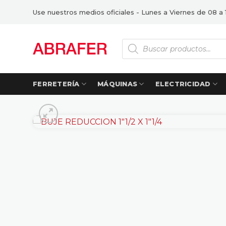
Saltar
Use nuestros medios oficiales - Lunes a Viernes de 08 a 
al
contenido
Búsqueda
de
productos
FERRETERÍA
MÁQUINAS
ELECTRICIDAD