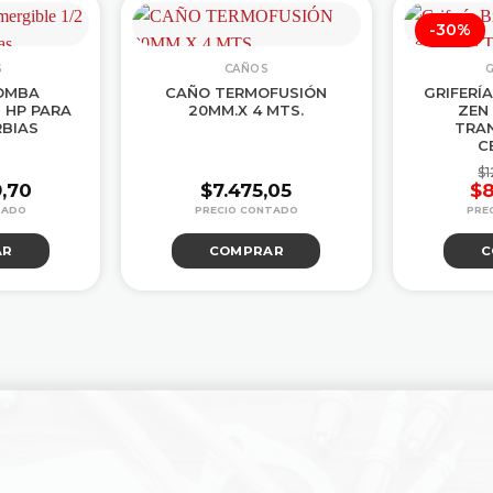
-30%
S
CAÑOS
G
OMBA
CAÑO TERMOFUSIÓN
GRIFERÍ
2 HP PARA
20MM.X 4 MTS.
ZEN
BIAS
TRA
C
$
1
9,70
$
7.475,05
$
8
AR
COMPRAR
C