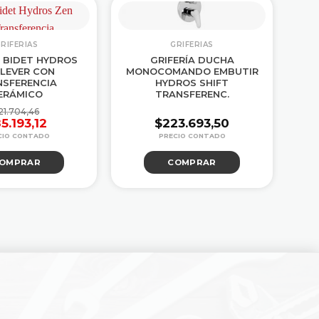
RIFERIAS
GRIFERIAS
A BIDET HYDROS
GRIFERÍA DUCHA
 LEVER CON
MONOCOMANDO EMBUTIR
EL
NSFERENCIA
HYDROS SHIFT
13
ERÁMICO
TRANSFERENC.
21.704,46
5.193,12
$
223.693,50
El
El
precio
precio
OMPRAR
COMPRAR
original
actual
era:
es:
$121.704,46.
$85.193,12.