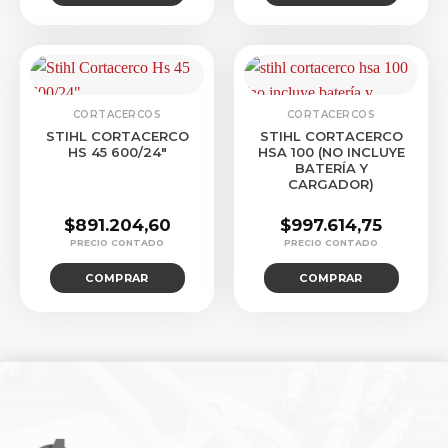
original
actual
era:
es:
$120.235,05.
$96.184,73.
CORTACERCOS
CORTACERCOS
STIHL CORTACERCO
STIHL CORTACERCO
HS 45 600/24″
HSA 100 (NO INCLUYE
BATERÍA Y
CARGADOR)
$
891.204,60
$
997.614,75
COMPRAR
COMPRAR