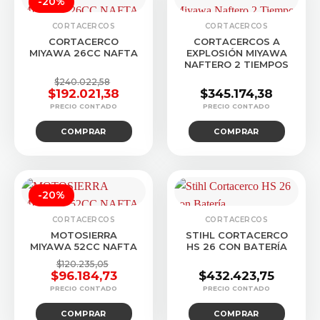
-20%
CORTACERCOS
CORTACERCOS
CORTACERCO
CORTACERCOS A
MIYAWA 26CC NAFTA
EXPLOSIÓN MIYAWA
NAFTERO 2 TIEMPOS
$
240.022,58
$
192.021,38
$
345.174,38
El
El
precio
precio
COMPRAR
COMPRAR
original
actual
era:
es:
$240.022,58.
$192.021,38.
-20%
CORTACERCOS
CORTACERCOS
MOTOSIERRA
STIHL CORTACERCO
MIYAWA 52CC NAFTA
HS 26 CON BATERÍA
$
120.235,05
$
96.184,73
$
432.423,75
El
El
precio
precio
COMPRAR
COMPRAR