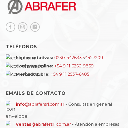
TELÉFONOS
Lineas rotativas:
0230-4426337
/
4427209
Compras Online:
+54 9 11 6256-9859
Mercado Libre:
+54 9 11 2537-6405
EMAILS DE CONTACTO
info
@abrafersrl.com.ar
- Consultas en general
ventas
@abrafersrl.com.ar
- Atención a empresas