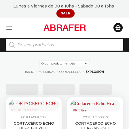
Saltar
Lunes a Viernes de 08 a 18hs - Sábado 08 a 13hs
al
SALE
contenido
Búsqueda
de
productos
INICIO
/
MAQUINAS
/
CORTACERCOS
/
EXPLOSIÓN
CONSULTAR STOCK
CORTACERCOS
CORTACERCOS
CORTACERCO ECHO
CORTACERCO ECHO
HC-2020 21CC
HCA-266 25CC