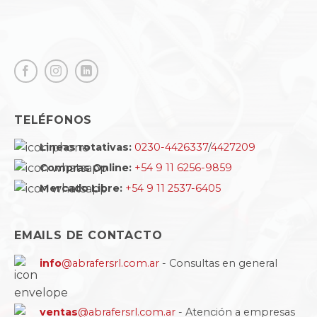
TELÉFONOS
Lineas rotativas:
0230-4426337
/
4427209
Compras Online:
+54 9 11 6256-9859
Mercado Libre:
+54 9 11 2537-6405
EMAILS DE CONTACTO
info
@abrafersrl.com.ar
- Consultas en general
ventas
@abrafersrl.com.ar
- Atención a empresas