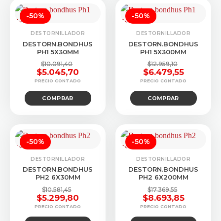
-50%
-50%
DESTORNILLADOR
DESTORNILLADOR
DESTORN.BONDHUS
DESTORN.BONDHUS
PH1 5X30MM
PH1 5X300MM
$
10.091,40
$
12.959,10
$
5.045,70
$
6.479,55
El
El
El
El
precio
precio
precio
precio
COMPRAR
COMPRAR
original
actual
original
actual
era:
es:
era:
es:
$10.091,40.
$5.045,70.
$12.959,10.
$6.479,55.
-50%
-50%
DESTORNILLADOR
DESTORNILLADOR
DESTORN.BONDHUS
DESTORN.BONDHUS
PH2 6X30MM
PH2 6X200MM
$
10.581,45
$
17.369,55
$
5.299,80
$
8.693,85
El
El
El
El
precio
precio
precio
precio