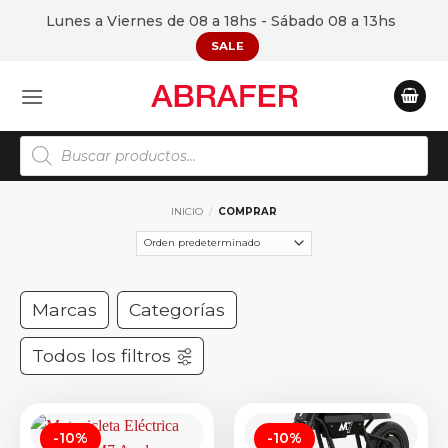
Saltar
Lunes a Viernes de 08 a 18hs - Sábado 08 a 13hs
al
SALE
contenido
Búsqueda
de
productos
INICIO
/
COMPRAR
Marcas
Categorías
Todos los filtros
-10%
-10%