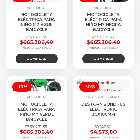
AIRE LIBRE
AIRE LIBRE
MOTOCICLETA
MOTOCICLETA
ELÉCTRICA PARA
ELÉCTRICA PARA
NIÑO M7 AZUL
NIÑO M7 NEGRA
BAICYCLE
BAICYCLE
$
739.231,35
$
739.231,35
$
665.306,40
$
665.306,40
El
El
El
El
precio
precio
precio
precio
COMPRAR
COMPRAR
original
actual
original
actual
era:
es:
era:
es:
$739.231,35.
$665.306,40.
$739.231,35.
$665.306,40.
-10%
-50%
AIRE LIBRE
DESTORNILLADOR
MOTOCICLETA
DESTORN.BONDHUS
ELÉCTRICA PARA
ELECTRONIC
NIÑO M7 VERDE
3,5X100MM
BAICYCLE
$
739.231,35
$
9.147,60
$
665.306,40
$
4.573,80